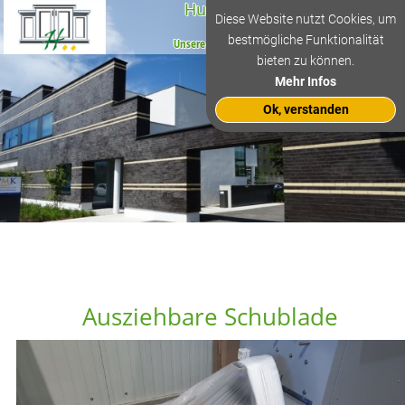
Humer Müllboxen
Diese Website nutzt Cookies, um
bestmögliche Funktionalität
Unsere Erfahrung, Ihr Lebensraum
bieten zu können.
Mehr Infos
Ok, verstanden
Ausziehbare Schublade