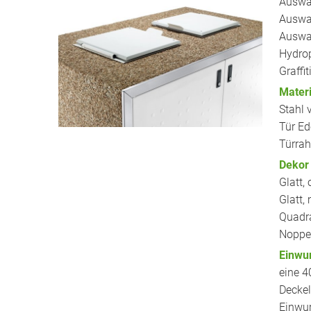
Auswah
Auswah
Auswah
Hydro
Graffit
Materi
Stahl 
Tür Ed
Türrah
Dekor 
Glatt,
Glatt,
Quadr
Noppe
Einwur
eine 4
Deckel
Einwur