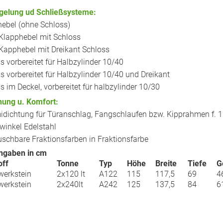
gelung ud Schließsysteme:
ebel (ohne Schloss)
 Klapphebel mit Schloss
 Kapphebel mit Dreikant Schloss
s vorbereitet für Halbzylinder 10/40
s vorbereitet für Halbzylinder 10/40 und Dreikant
s im Deckel, vorbereitet für halbzylinder 10/30
nung u. Komfort:
ichtung für Türanschlag, Fangschlaufen bzw. Kipprahmen f. 12
inkel Edelstahl
schbare Fraktionsfarben in Fraktionsfarbe
gaben in cm
off
Tonne
Typ
Höhe
Breite
Tiefe
G
werkstein
2x120 lt
A122
115
117,5
69
4
werkstein
2x240lt
A242
125
137,5
84
6