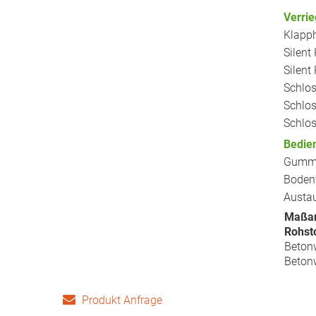
Verrie
Klapph
Silent
Silent
Schlos
Schlos
Schlos
Bedie
Gummid
Bodenw
Austau
Maßan
Rohst
Beton
Beton
Produkt Anfrage