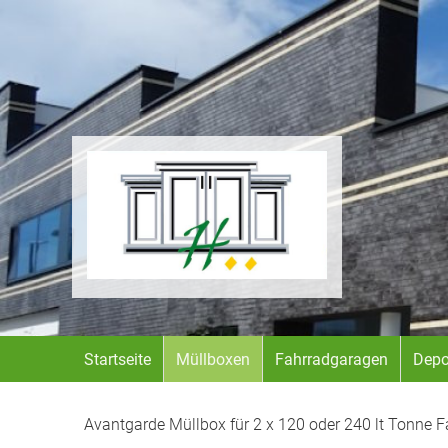
Startseite
Müllboxen
Fahrradgaragen
Depo
Avantgarde Müllbox für 2 x 120 oder 240 lt Tonne