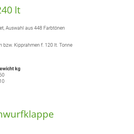
40 lt
htet, Auswahl aus 448 Farbtönen
 bzw. Kipprahmen f. 120 lt. Tonne
ewicht kg
60
10
inwurfklappe