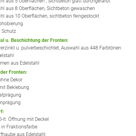
l aus 5 Oberflächen , Sichtbeton glatt durchgefärbt
l aus 8 Oberflächen, Sichtbeton gewaschen
l aus 10 Oberflächen, sichtbeton feingestockt
phobierung
i Schutz
al u. Beschichtung der Fronten:
verzinkt u. pulverbeschichtet, Auswahl aus 448 Farbtönen
elstahl
men aus Edelstahl
der Fronten:
 ohne Dekor
 mit Beklebung
atprägung
nprägung
f:
0-lt. Öffnung mit Deckel
 in Fraktionsfarbe
fhaube aus Edelstahl