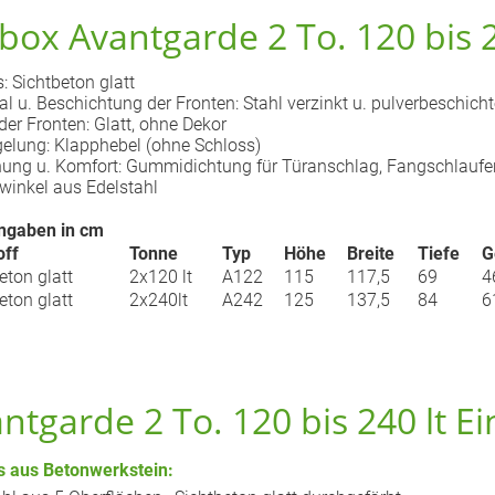
box Avantgarde 2 To. 120 bis 2
: Sichtbeton glatt
al u. Beschichtung der Fronten: Stahl verzinkt u. pulverbeschic
der Fronten: Glatt, ohne Dekor
gelung: Klapphebel (ohne Schloss)
ung u. Komfort: Gummidichtung für Türanschlag, Fangschlaufen
inkel aus Edelstahl
gaben in cm
off
Tonne
Typ
Höhe
Breite
Tiefe
G
eton glatt
2x120 lt
A122
115
117,5
69
4
eton glatt
2x240lt
A242
125
137,5
84
6
ntgarde 2 To. 120 bis 240 lt E
s aus Betonwerkstein: