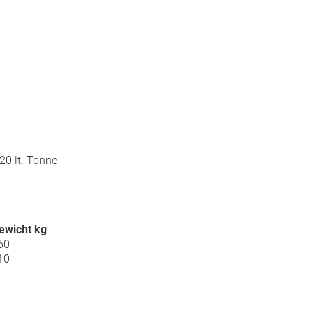
0 lt. Tonne
ewicht kg
60
10