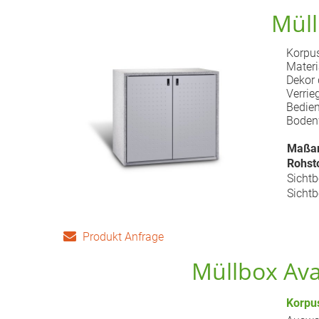
Müll
Korpus
Materi
Dekor 
Verrie
Bedien
Bodenw
Maßan
Rohst
Sichtb
Sichtb
Produkt Anfrage
Müllbox Ava
Korpu